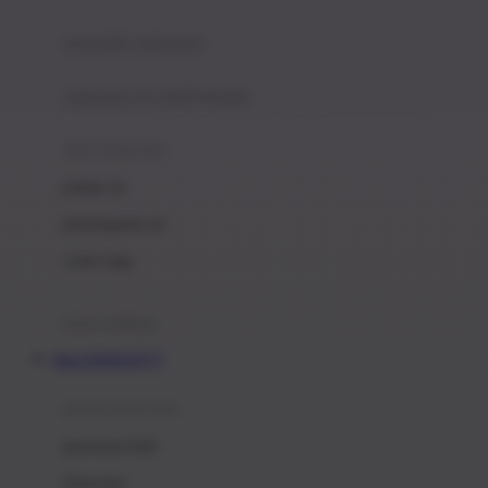
Joie
pengolah makanan
Joolz
Jujube
makanan & multivitamin
K
alat menyusui
Kiddycuts
pompa asi
Kumon
penyimpanan asi
L
cooler bags
Leapfrog
kursi makan
Leclerc
Situs LENGKAP777
Lee Vierra
Lillebaby
perawatan bayi
Little Bird Told Me
perawatan kulit
Little Miss Janis
Sunscreen