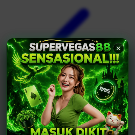
Xootz
Y
Yamatoya
Z
Zaxy
Zoggs
0-9
4Moms
59S