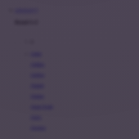
LENGKAP777
Brand A-Z
A
Addo
Adidas
Airfree
Alamii
Amara
Aqua Scale
Asics
Aveeno
Awan