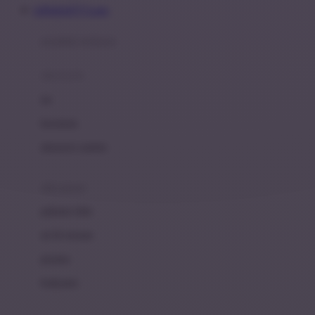
LENGKAP777 Login
Azetabio
produk terbaru
B
aksesoris
Baabaasheepz
tas
Babiators
kacamata
Baby Dove
aksesoris rambut
Baby Jogger
Baby Rovega
slot gacor
Babybee
pakaian tidur
Banana Boat
set & terusan
Banz
piyama
Barbie
bodysuits
Beaba