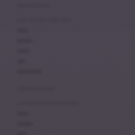
pakaian renang
Bumkins
anak laki-laki (18bln-8thn)
C
atasan
Cetaphil
bawahan
Chicco
setelan
Childlife
jaket
Clevamama
pakaian dalam
Cocolatte
Cottonseeds
pakaian ibu hamil
Cozy N Safe
anak perempuan (18bln-8thn)
Crane
atasan
Cybex
bawahan
D
gaun