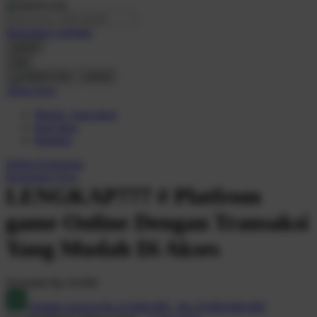
O
Pencarian Lanjutan
Oh Ma Grain
cancel
Okiedog
Cari
cancel
P
Akun Saya
Masuk / buat akun
Peachy
buat akun
Phil & Ted's
Bantuan
Philips Avent
Daftar Keinginan
Keranjang Saya
Pigeon
LENGKAP777 # Platfrom
Playgro
game Online Dengan Transaksi
Poled Global
Yang Mudah Di Akses
Ponycycle
Serendah
Rp 10.000
Puma
Hadiah Jackpot
Rp.10.000.000
-
Rp.10.000.000.000
Pureats