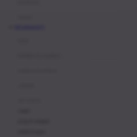
perabotan
Happy Tummy
Hauck
matras
Havaianas
RTP LENGKAP777
Hegen
botol
Hot Wheels
sterilizer & warmers
Hybrid
soothers & teethers
I
Inlacta DHA
celemek
Interlac
alat makan
Ivenet
cangkir
J
piring & mangkuk
Jack N Jill
sendok & garpu