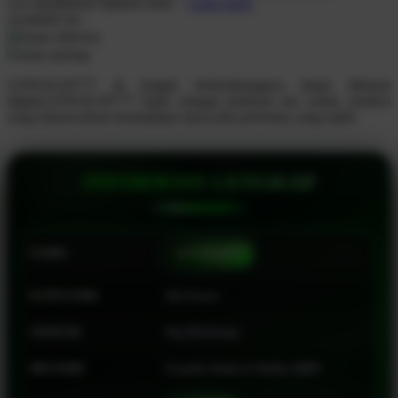
Use Installment Options from
.
Laarn more
Available for :
Q
home delivery
store pickup
QV Baby
LENGKAP777 di tengah berkembangnya dunia hiburan
R
digital,LENGKAP777 hadir sebagai platform slot online modern
yang menawarkan kemudahan akses,dan performa yang stabil.
Real Shades
Red Castle
INFORMASI LENGKAP
Ribbon Madness
S
NAMA
LENGKAP777
Sebamed
Silver Cross
KATEGORI
Slot Gacor
Simply Idea
SERVER
Top Markotop
Skip Hop
METODE
Transfer Bank, E-Wallet, QRIS
Spectra