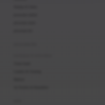
London Taxi
Shampo & Sabun
Love To Dream
perawatan rambut
perawatan mulut
M
perawatan diri
Magformers
Mama's Choice
perawatan ibu
Mamas&Papas
kesehatan & kebersihan
Mamaway
Tissue basah
Maxi Cosi
Laundry & Cleaning
Megabloks
Medical
Micro
Air Purifier & Humidifier
MiDeer
Mimi & Lula
potty
Mini Monkey