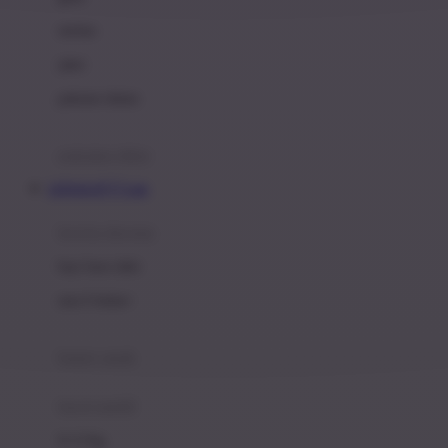
Dae Organics
setelan
Docare
jaket
Doona
pakaian dalam
Down To Earth
Drew
pakaian tidur
Dr. Brown's
LENGKAP777 Link
E
kereta dorong
ELC
bayi baru lahir
Ergobaby
usia 6 bulan+
Expert Care
koper anak
Ezyroller
kursi mobil
F
0-13 Kg