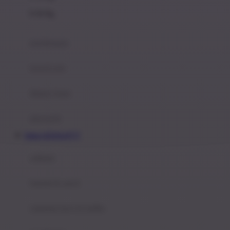
Felt So Sweet
0-36 Kg
Fisher Price
Flipper
gendongan
Friends Of Sally
travel cots
G
diaper bags
Gb
Geko
aksesoris
Graco
Daftar LENGKAP777
Gund
selimut
H
bantal & sprei
Habbie
Haenim
ranjang bayi & balita
Happy Horse