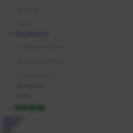
Moby
bak mandi
Momami
handuk
Mothercare
Website LENGKAP777
Mustela
ayunan dan walker bayi
My Buddy Tag
My K
alas bermain anak bayi
N
mainan anak bayi
Naif
mothercare toys
Nike
elc toys
Nordic Natural
LENGKAP777
Nuby
Akun Saya
Nuna
Masuk
Cari