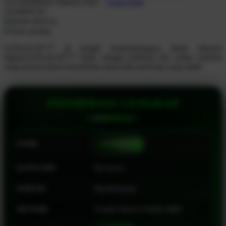
Use Installment Options from
.
Laarn more
Available for :
Q
home delivery
store pickup
QV Baby
LENGKAP777 di tengah berkembangnya dunia hiburan
R
digital,LENGKAP777 hadir sebagai platform slot online modern
yang menawarkan kemudahan akses,dan performa yang stabil.
Real Shades
Red Castle
INFORMASI LENGKAP
Ribbon Madness
S
NAMA
LENGKAP777
Sebamed
Silver Cross
KATEGORI
Slot Gacor
Simply Idea
SERVER
Top Markotop
Skip Hop
METODE
Transfer Bank, E-Wallet, QRIS
Spectra