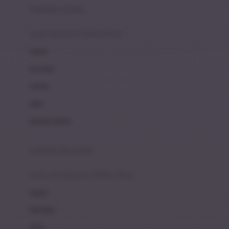
pakaian renang
Bumkins
anak laki-laki (18bln-8thn)
C
atasan
Cetaphil
bawahan
Chicco
setelan
Childlife
jaket
Clevamama
pakaian dalam
Cocolatte
Cottonseeds
pakaian ibu hamil
Cozy N Safe
anak perempuan (18bln-8thn)
Crane
atasan
Cybex
bawahan
D
gaun