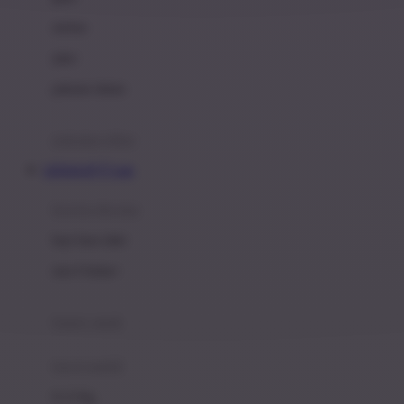
Dae Organics
setelan
Docare
jaket
Doona
pakaian dalam
Down To Earth
Drew
pakaian tidur
Dr. Brown's
LENGKAP777 Link
E
kereta dorong
ELC
bayi baru lahir
Ergobaby
usia 6 bulan+
Expert Care
koper anak
Ezyroller
kursi mobil
F
0-13 Kg