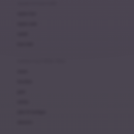
Beauty Barn
sepatu & kaus kaki
Bio Oil
sepatu bayi
Biolane
sepatu anak
Bite Fighters
sandal
Bizzi Growin
kaus kaki
Blackmores
fashion bayi (0bln-3thn)
Blooming Marvellous
atasan
Bonnels
bawahan
Bravado
gaun
Bruder
setelan
Brush Baby
jaket & kardigan
Buds Organics
aksesoris
Bugaboo
Buggygear