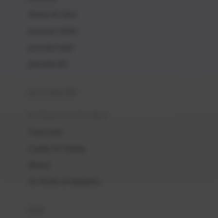
London Taxi
Shampo & Sabun
Love To Dream
perawatan rambut
perawatan mulut
M
perawatan diri
Magformers
Mama's Choice
perawatan ibu
Mamas&Papas
kesehatan & kebersihan
Mamaway
Tissue basah
Maxi Cosi
Laundry & Cleaning
Megabloks
Medical
Micro
Air Purifier & Humidifier
MiDeer
Mimi & Lula
potty
Mini Monkey