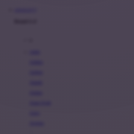
LENGKAP777
Brand A-Z
A
Addo
Adidas
Airfree
Alamii
Amara
Aqua Scale
Asics
Aveeno
Awan