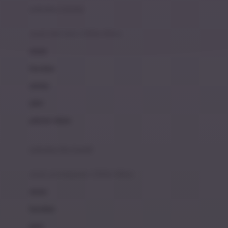
pakaian renang
Bumkins
anak laki-laki (18bln-8thn)
C
atasan
Cetaphil
bawahan
Chicco
setelan
Childlife
jaket
Clevamama
pakaian dalam
Cocolatte
Cottonseeds
pakaian ibu hamil
Cozy N Safe
anak perempuan (18bln-8thn)
Crane
atasan
Cybex
bawahan
D
gaun