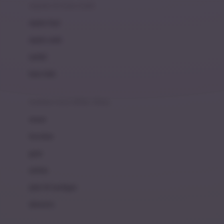
Beauty Barn
sepatu & kaus kaki
Bio Oil
sepatu bayi
Biolane
sepatu anak
Bite Fighters
sandal
Bizzi Growin
kaus kaki
Blackmores
fashion bayi (0bln-3thn)
Blooming Marvellous
atasan
Bonnels
bawahan
Bravado
gaun
Bruder
setelan
Brush Baby
jaket & kardigan
Buds Organics
aksesoris
Bugaboo
Buggygear