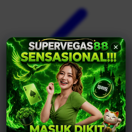
Xootz
Y
Yamatoya
Z
Zaxy
Zoggs
0-9
4Moms
59S