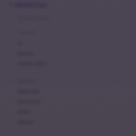
LENGKAP777 Login
Azetabio
produk terbaru
B
aksesoris
Baabaasheepz
tas
Babiators
kacamata
Baby Dove
aksesoris rambut
Baby Jogger
Baby Rovega
slot gacor
Babybee
pakaian tidur
Banana Boat
set & terusan
Banz
piyama
Barbie
bodysuits
Beaba