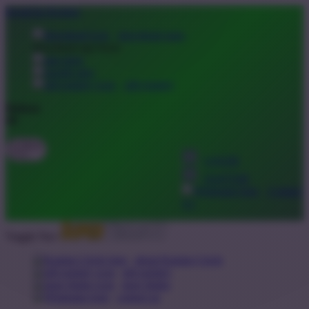
lewati ke Konten
download apps
download app from:
gift registry
Bahasa
ID
LOGIN
DAFTAR
Contact
Us
Toggle Nav
about Kanmo Circle
gift registry
store finder
contact us