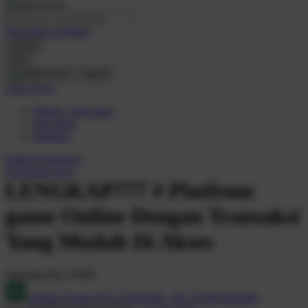
O
Pencarian Lanjutan
Oh Ma Grain
cancel
Okiedog
Cari
cancel
P
Akun Saya
Masuk / buat akun
Peachy
buat akun
Phil & Ted's
Bantuan
Philips Avent
Daftar Keinginan
Keranjang Saya
Pigeon
LENGKAP777 # Platfrom
Playgro
game Online Dengan Transaksi
Poled Global
Yang Mudah Di Akses
Ponycycle
Serendah
Rp 10.000
Puma
Hadiah Jackpot
Rp.10.000.000
-
Rp.10.000.000.000
Pureats