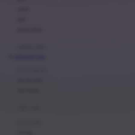
Dae Organics
setelan
Docare
jaket
Doona
pakaian dalam
Down To Earth
Drew
pakaian tidur
Dr. Brown's
LENGKAP777 Link
E
kereta dorong
ELC
bayi baru lahir
Ergobaby
usia 6 bulan+
Expert Care
koper anak
Ezyroller
kursi mobil
F
0-13 Kg