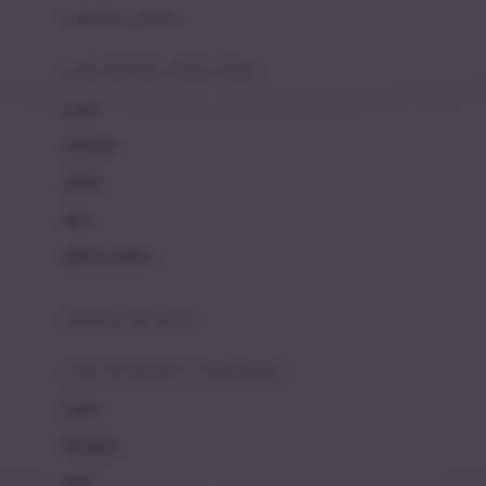
pakaian renang
Bumkins
anak laki-laki (18bln-8thn)
C
atasan
Cetaphil
bawahan
Chicco
setelan
Childlife
jaket
Clevamama
pakaian dalam
Cocolatte
Cottonseeds
pakaian ibu hamil
Cozy N Safe
anak perempuan (18bln-8thn)
Crane
atasan
Cybex
bawahan
D
gaun