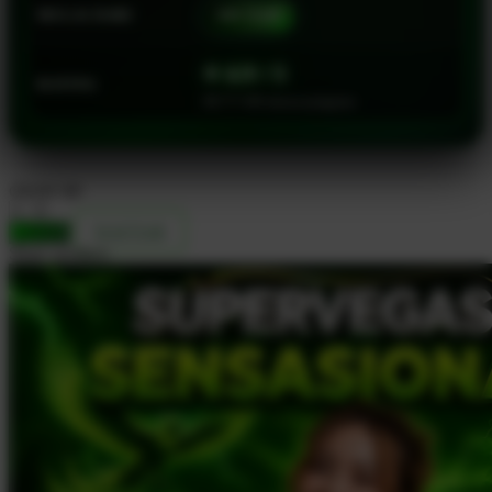
MULAI DARI
IDR 10.000
Squishmallows
Starbooks
⭐ 4.9 / 5
RATING
Stick-O
88.777.369 ulasan pengguna
Stokke
Sudocrem
choose qty
Sumimo
DAFTAR
LOGIN
Sunnylife
Share product:
Sun-Staches
Swimava
T
Tommee Tippee
Trunki
Tutti Bambini