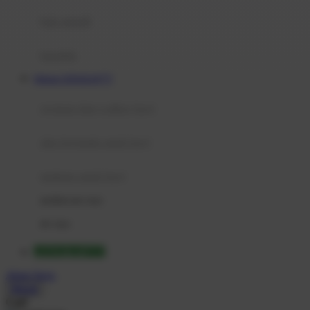
Moby
bak mandi
Momami
handuk
Mothercare
Website LENGKAP777
Mustela
ayunan dan walker bayi
My Buddy Tag
My K
alas bermain anak bayi
N
mainan anak bayi
Naif
mothercare toys
Nike
elc toys
Nordic Natural
LENGKAP777
Nuby
Akun Saya
Nuna
Masuk
Cari