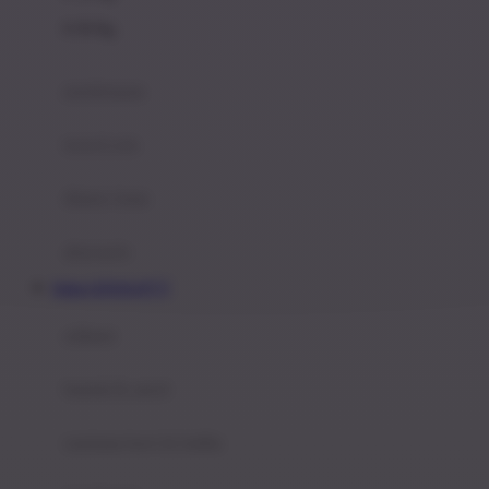
Felt So Sweet
0-36 Kg
Fisher Price
Flipper
gendongan
Friends Of Sally
travel cots
G
diaper bags
Gb
Geko
aksesoris
Graco
Daftar LENGKAP777
Gund
selimut
H
bantal & sprei
Habbie
Haenim
ranjang bayi & balita
Happy Horse