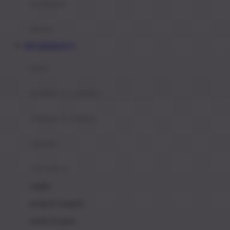
perabotan
Happy Tummy
Hauck
matras
Havaianas
RTP LENGKAP777
Hegen
botol
Hot Wheels
sterilizer & warmers
Hybrid
soothers & teethers
I
Inlacta DHA
celemek
Interlac
alat makan
Ivenet
cangkir
J
piring & mangkuk
Jack N Jill
sendok & garpu