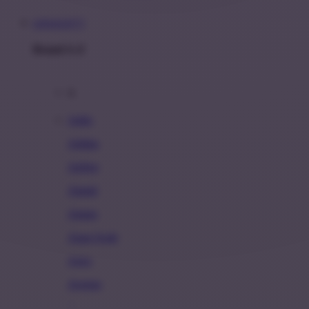
LENGKAP777
Brand A-Z
A
Addo
Adidas
Airfree
Alamii
Amara
Aqua Scale
Asics
Aveeno
Awan