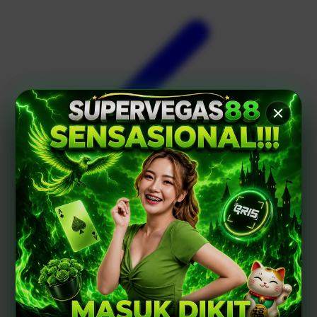
Xootz
Y
Yamatoya
Z
Zaxy
Zoggs
0-9
4Moms
59S