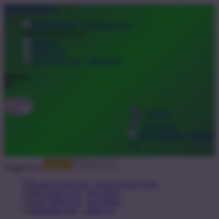
lewati ke Konten
download apps
download app from:
gift registry
Bahasa
ID
LOGIN
DAFTAR
Contact
Us
Toggle Nav
about Kanmo Circle
gift registry
store finder
contact us