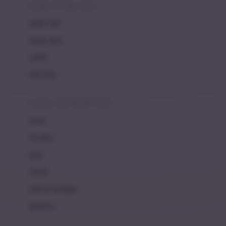
Beauty Barn
sepatu & kaus kaki
Bio Oil
sepatu bayi
Biolane
sepatu anak
Bite Fighters
sandal
Bizzi Growin
kaus kaki
Blackmores
fashion bayi (0bln-3thn)
Blooming Marvellous
atasan
Bonnels
bawahan
Bravado
gaun
Bruder
setelan
Brush Baby
jaket & kardigan
Buds Organics
aksesoris
Bugaboo
Buggygear