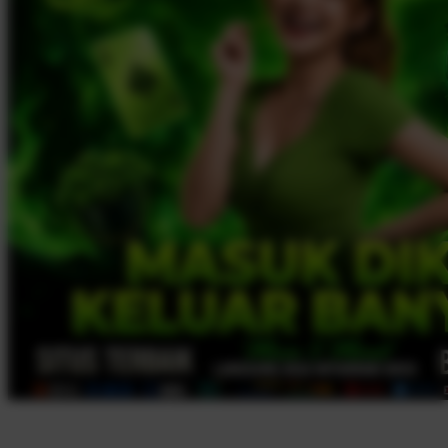
Twistshake
TY Toys
U
V
Veja
Vitaflow
Vtech
W
Waterland
Wellness
X